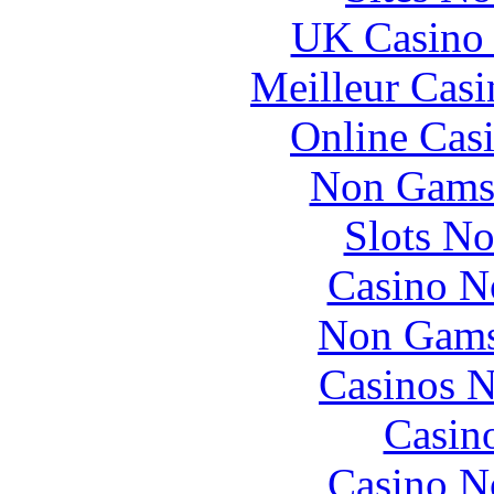
UK Casino
Meilleur Casi
Online Cas
Non Gams
Slots N
Casino N
Non Gams
Casinos 
Casin
Casino N