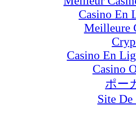
Meilleur Casin
Casino En L
Meilleure 
Cryp
Casino En Lig
Casino O
ポー
Site De 