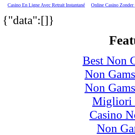
Casino En Ligne Avec Retrait Instantané
Online Casino Zonder
{"data":[]}
Feat
Best Non 
Non Gams
Non Gams
Migliori
Casino N
Non Ga