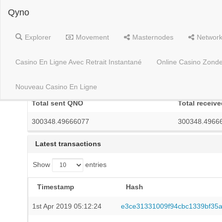
Qyno
Explorer
Movement
Masternodes
Networ
Casino En Ligne Avec Retrait Instantané
Online Casino Zonde
Yaf2oKWui5dkvSZ1DyeczBV6VpJHbWgwir
Nouveau Casino En Ligne
Total sent QNO
Total receiv
300348.49666077
300348.4966
Latest transactions
Show
entries
Timestamp
Hash
1st Apr 2019 05:12:24
e3ce31331009f94cbc1339bf35