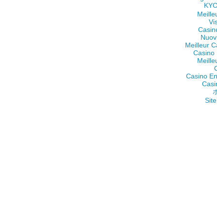
KY
Meille
Vi
Casin
Nuov
Meilleur C
Casino 
Meille
Casino En
Casi
Site