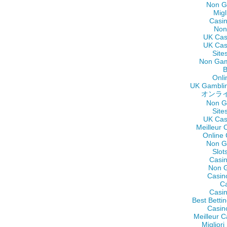
Non G
Migl
Casi
Non
UK Cas
UK Cas
Site
Non Gam
B
Onli
UK Gamblin
オンラ
Non G
Site
UK Cas
Meilleur 
Online
Non G
Slot
Casi
Non 
Casin
C
Casi
Best Betti
Casin
Meilleur C
Miglior