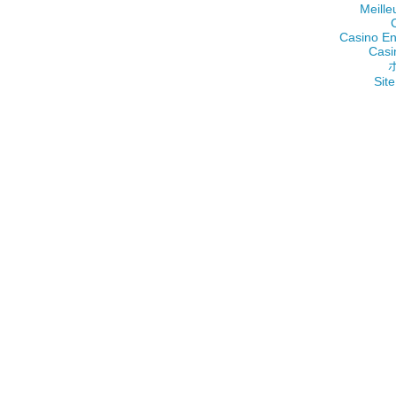
Meille
Casino En
Casi
Site