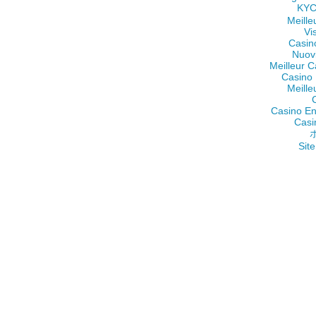
KY
Meille
Vi
Casin
Nuov
Meilleur C
Casino 
Meille
Casino En
Casi
Site