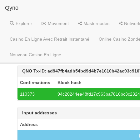
Qyno
Explorer
Movement
Masternodes
Networ
Casino En Ligne Avec Retrait Instantané
Online Casino Zonde
ad947fb4adb54bd9d4b7e1610b42ac93c9107b7b2d2fae2c1d
Nouveau Casino En Ligne
QNO Tx-ID: ad947fb4adb54bd9d4b7e1610b42ac93c910
Confirmations
Block hash
110373
94c20244ea48fd17c963ba7816bc3c2324
Input addresses
Address