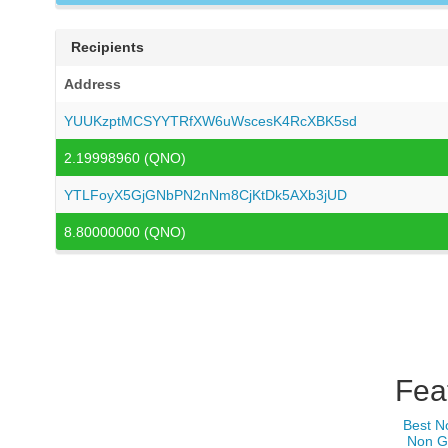
Recipients
Address
YUUKzptMCSYYTRfXW6uWscesK4RcXBK5sd
2.19998960 (QNO)
YTLFoyX5GjGNbPN2nNm8CjKtDk5AXb3jUD
8.80000000 (QNO)
Fea
Best N
Non G