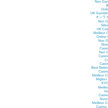
Non Gam
B
Onli
UK Gamblin
オンラ
Non G
Site
UK Cas
Meilleur 
Online
Non G
Slot
Casi
Non 
Casin
C
Casi
Best Betti
Casin
Meilleur C
Miglior
KY
Meille
Vi
Casin
Nuov
Meilleur C
Casino 