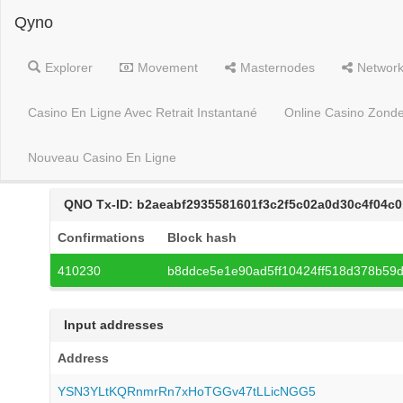
Qyno
Explorer
Movement
Masternodes
Networ
Casino En Ligne Avec Retrait Instantané
Online Casino Zonde
b2aeabf2935581601f3c2f5c02a0d30c4f04c0189fdd23b587e
Nouveau Casino En Ligne
QNO Tx-ID: b2aeabf2935581601f3c2f5c02a0d30c4f04c
Confirmations
Block hash
410230
b8ddce5e1e90ad5ff10424ff518d378b59
Input addresses
Address
YSN3YLtKQRnmrRn7xHoTGGv47tLLicNGG5